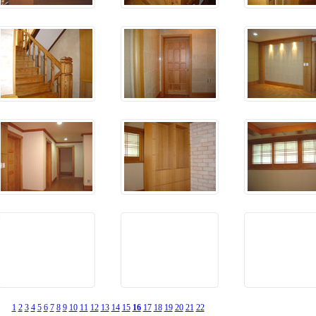
1
2
3
4
5
6
7
8
9
10
11
12
13
14
15
16
17
18
19
20
21
22